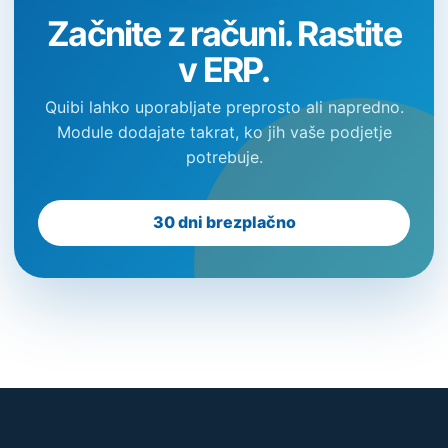
Začnite z računi. Rastite
v ERP.
Quibi lahko uporabljate preprosto ali napredno.
Module dodajate takrat, ko jih vaše podjetje
potrebuje.
30 dni brezplačno